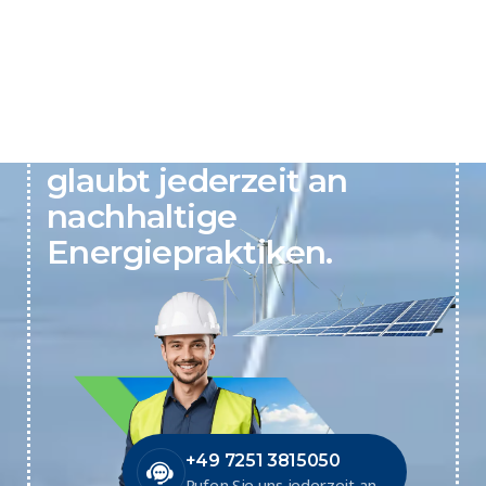
Active Clean Energy
glaubt jederzeit an
nachhaltige
Energiepraktiken.
+49 7251 3815050
Rufen Sie uns jederzeit an