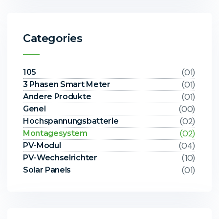
Categories
(01)
105
(01)
3 Phasen Smart Meter
(01)
Andere Produkte
(00)
Genel
(02)
Hochspannungsbatterie
(02)
Montagesystem
(04)
PV-Modul
(10)
PV-Wechselrichter
(01)
Solar Panels