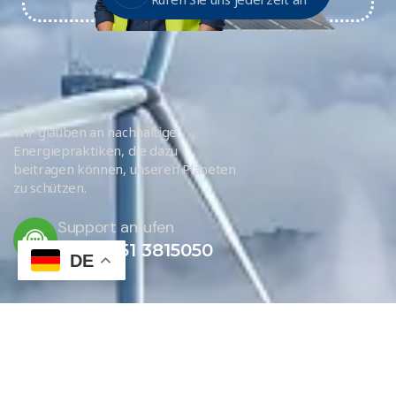
Wir glauben an nachhaltige
Energiepraktiken, die dazu
beitragen können, unseren Planeten
zu schützen.
Support anrufen
+49 7251 3815050
DE
JETZT KONTAKTIEREN